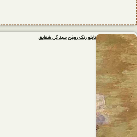
تابلو رنگ روغن سبد گل شقایق