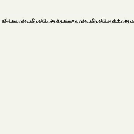
 روغن + خرید تابلو رنگ روغن برجسته و فروش تابلو رنگ روغن سه تیکه