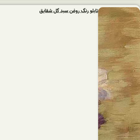
تابلو رنگ روغن سبد گل شقایق