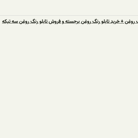
 روغن + خرید تابلو رنگ روغن برجسته و فروش تابلو رنگ روغن سه تیکه