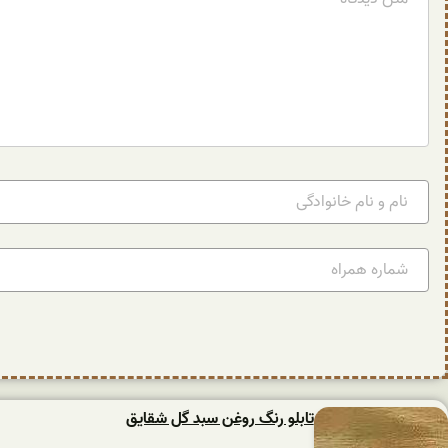
تابلو رنگ روغن سبد گل شقایق