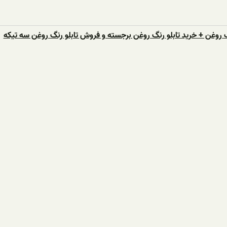
 روغن + خرید تابلو رنگ روغن برجسته و فروش تابلو رنگ روغن سه تیکه