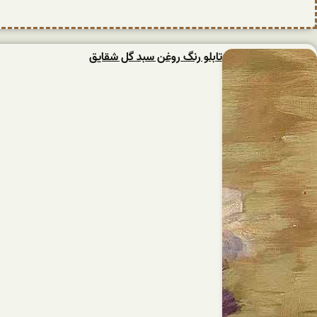
تابلو رنگ روغن سبد گل شقایق