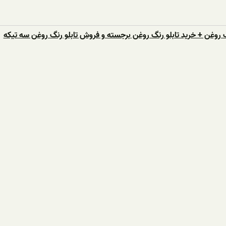
 روغن + خرید تابلو رنگ روغن برجسته و فروش تابلو رنگ روغن سه تیکه