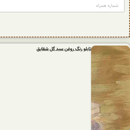
تابلو رنگ روغن سبد گل شقایق