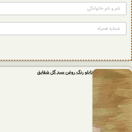
تابلو رنگ روغن سبد گل شقایق