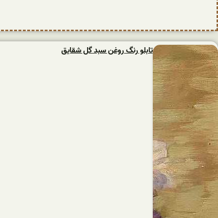
تابلو رنگ روغن سبد گل شقایق