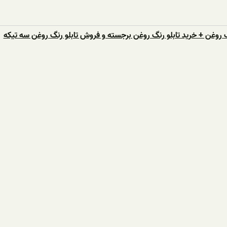
 روغن + خرید تابلو رنگ روغن برجسته و فروش تابلو رنگ روغن سه تیکه