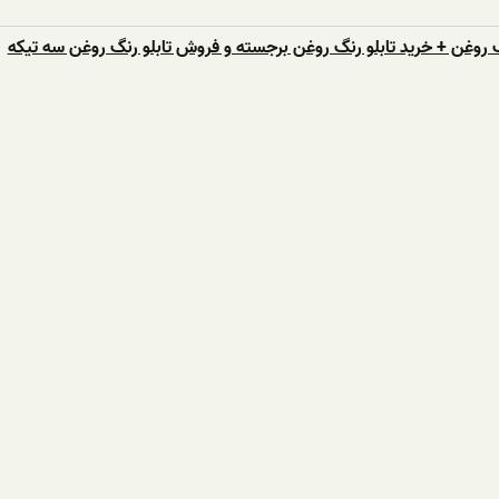
 روغن + خرید تابلو رنگ روغن برجسته و فروش تابلو رنگ روغن سه تیکه