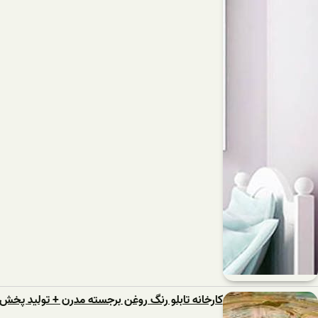
کارخانه تابلو رنگ روغن برجسته مدرن + تولید پخش