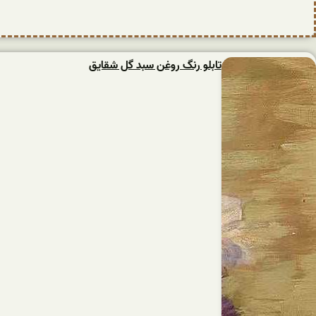
تابلو رنگ روغن سبد گل شقایق