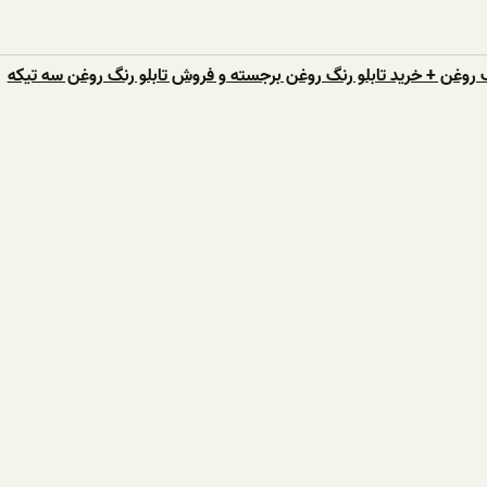
 روغن + خرید تابلو رنگ روغن برجسته و فروش تابلو رنگ روغن سه تیکه