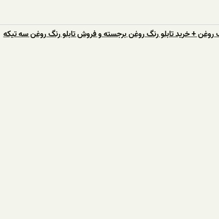
 روغن + خرید تابلو رنگ روغن برجسته و فروش تابلو رنگ روغن سه تیکه